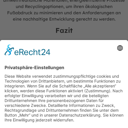
umweltfreundliche Materialien, energieeffiziente Prozesse
und Recyclingoptionen, um ihren ökologischen
Fußabdruck zu minimieren und den Anforderungen an
eine nachhaltige Entwicklung gerecht zu werden.
Fazit
Die Leckageortung ist ein unverzichtbarer erster Schritt
bei der Bewältigung von Wasserschäden. Die Nutzung
moderner, energieeffizienter Technologien in der
Leckageortung ist ein bedeutender Schritt in Richtung
Nachhaltigkeit. Diese Geräte helfen nicht nur,
Wasserschäden effizient und präzise zu identifizieren,
sondern tun dies auf eine Weise, die sowohl ökonomisch
als auch ökologisch sinnvoll ist. Dies zeigt, dass
Technologie und Umweltschutz Hand in Hand gehen
können, um die Herausforderungen der
Wasserschadensbeseitigung zu meistern.
VORIGER
NÄCHSTER
Komplette Wiederherstellung nach Wasserschaden: Von der Diagnose bis zur Umsetzung
Effektive technische Trocknung zur Schadensminderung nach Wasserschäden