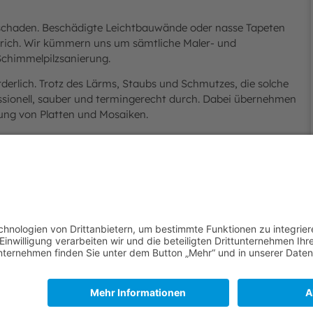
rschaden. Beschädigte Leichtbauwände oder nasse Tapeten
rich. Wir kümmern uns um sämtliche Maler- und
Schimmelpilzsanierung.
derlich. Trotz des Lärms, Staubs und Schmutzes, die solche
essionell, sauber und termingerecht durch. Dabei übernehmen
gung von Platten und Mosaiken.
icht geboten, um die Böden nicht weiter zu beschädigen.
minat, Vinylboden, Feinsteinboden und mehr – nach einem
em Leistungsspektrum. Bei Wasserschäden kann es
nd ganze Wandvertäfelungen saniert werden müssen.
ne professionelle Umsetzung.
Expertise stehen wir Ihnen zur Seite, um Wasserschäden
en wieder in Topzustand zu bringen. Vertrauen Sie auf unsere
tes Ziel!