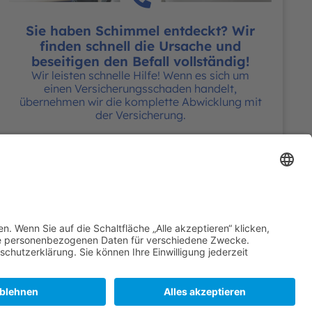
Sie haben Schimmel entdeckt? Wir
finden schnell die Ursache und
beseitigen den Befall vollständig!
Wir leisten schnelle Hilfe! Wenn es sich um
einen Versicherungsschaden handelt,
übernehmen wir die komplette Abwicklung mit
der Versicherung.
0176 - 59021311
Formular ausfüllen