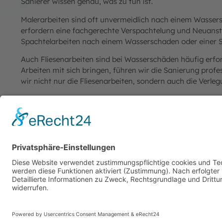
Sanierer wissen genau, was zu tun ist.
Malerarbeiten sind oft unvermeidlich nach einem Wasse
erfordern eine fachgerechte Verspachtelung und Neuanst
Spachtelarbeiten nach einem Wasserschaden oder einer 
Auch Fliesenarbeiten sind bei Wasserschäden häufig erfor
Arbeiten mit sich bringen, führen wir die Sanierung prof
wir nicht nur die Fliesenarbeiten, sondern auch die Verle
Bei der Sanierung nach einem Wasserschaden ist oft Vors
Wir sind spezialisiert auf die Verlegung von Parkett, La
Wasserschaden erstrahlt Ihr Boden in neuem Glanz.
Holz- und Schreinerarbeiten gehören ebenfalls zu unser
vorkommen, dass das umliegende Holz vollgesogen ist u
Verlassen Sie sich auf unsere erfahrenen Schreiner für ei
Mit unserem engagierten Team und unserer umfassenden 
schnell und effizient zu beseitigen und Ihre Räumlichkeit
langjährige Erfahrung – Ihre Zufriedenheit ist unser obers